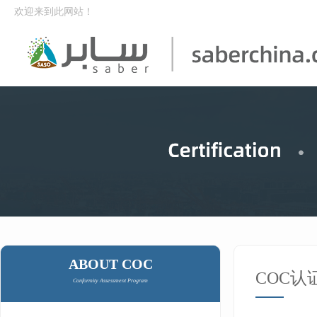
欢迎来到此网站！
ABOUT COC
COC认
Conformity Assessment Program